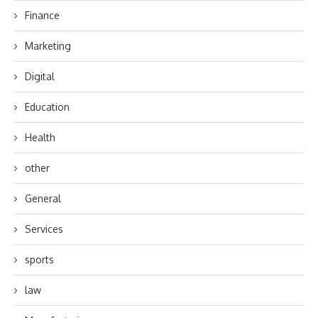
Finance
Marketing
Digital
Education
Health
other
General
Services
sports
law