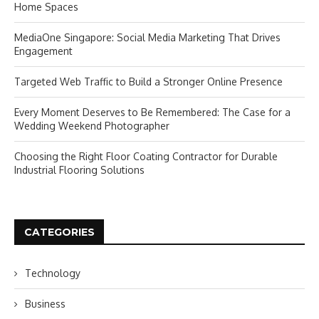
Home Spaces
MediaOne Singapore: Social Media Marketing That Drives
Engagement
Targeted Web Traffic to Build a Stronger Online Presence
Every Moment Deserves to Be Remembered: The Case for a
Wedding Weekend Photographer
Choosing the Right Floor Coating Contractor for Durable
Industrial Flooring Solutions
CATEGORIES
Technology
Business